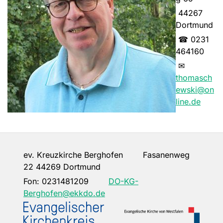
44267
Dortmund
☎ 0231
464160
✉
thomasch
ewski@on
line.de
ev. Kreuzkirche Berghofen Fasanenweg
22 44269 Dortmund
Fon:
0231481209
DO-KG-
Berghofen@ekkdo.de