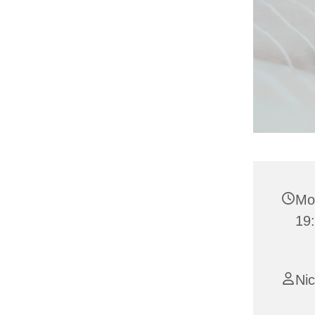
Mo
19
Ni