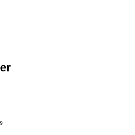
er
59