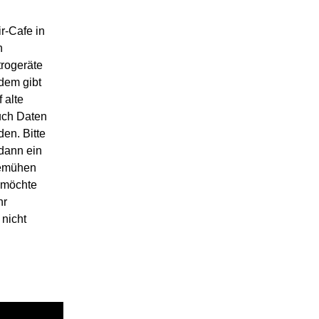
r-Cafe in
n
trogeräte
dem gibt
 alte
uch Daten
en. Bitte
 dann ein
bemühen
 möchte
hr
 nicht