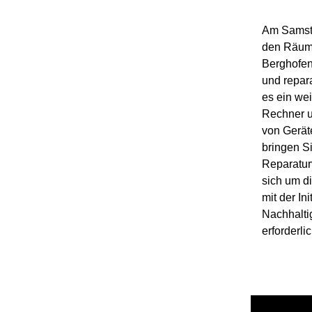
Am Samsta
den Räum
Berghofen 
und repar
es ein we
Rechner u
von Gerät
bringen Si
Reparatur
sich um d
mit der In
Nachhaltig
erforderlic