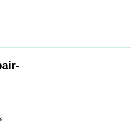
air-
59