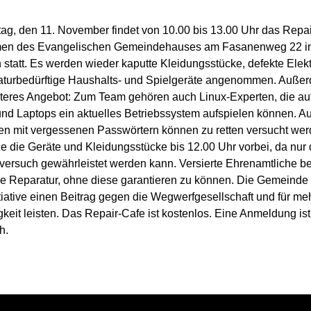
g, den 11. November findet von 10.00 bis 13.00 Uhr das Repai
en des Evangelischen Gemeindehauses am Fasanenweg 22 i
statt. Es werden wieder kaputte Kleidungsstücke, defekte Elek
aturbedürftige Haushalts- und Spielgeräte angenommen. Außer
iteres Angebot: Zum Team gehören auch Linux-Experten, die auf
nd Laptops ein aktuelles Betriebssystem aufspielen können. A
en mit vergessenen Passwörtern können zu retten versucht werd
e die Geräte und Kleidungsstücke bis 12.00 Uhr vorbei, da nur
versuch gewährleistet werden kann. Versierte Ehrenamtliche 
ie Reparatur, ohne diese garantieren zu können. Die Gemeinde
itiative einen Beitrag gegen die Wegwerfgesellschaft und für me
keit leisten. Das Repair-Cafe ist kostenlos. Eine Anmeldung ist
h.