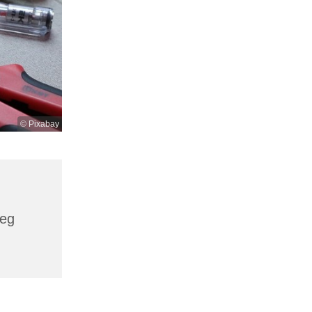
© Pixabay
weg