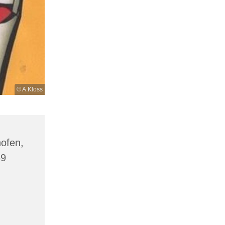
© A.Kloss
hofen,
69