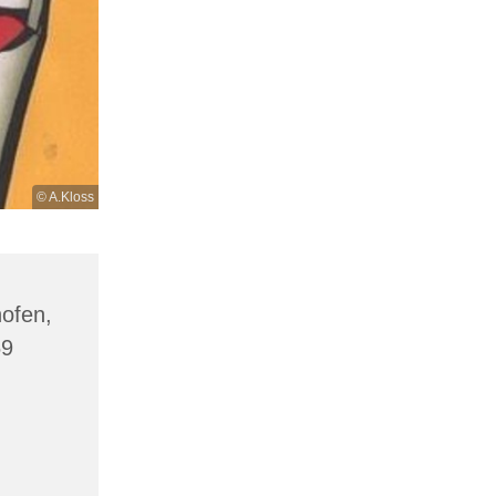
© A.Kloss
hofen,
69