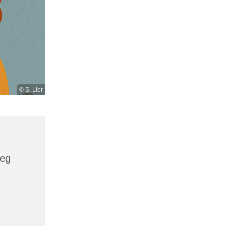
© S. Lier
weg