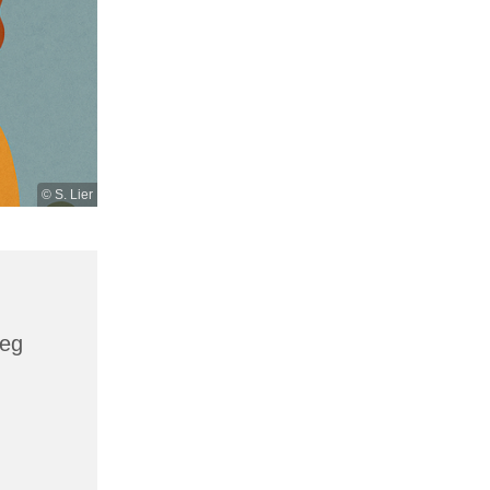
© S. Lier
weg