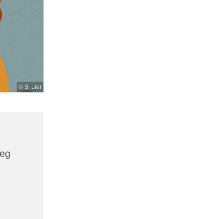
© S. Lier
weg