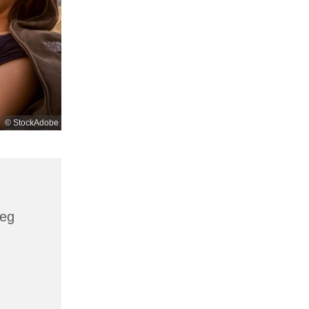
© StockAdobe
weg