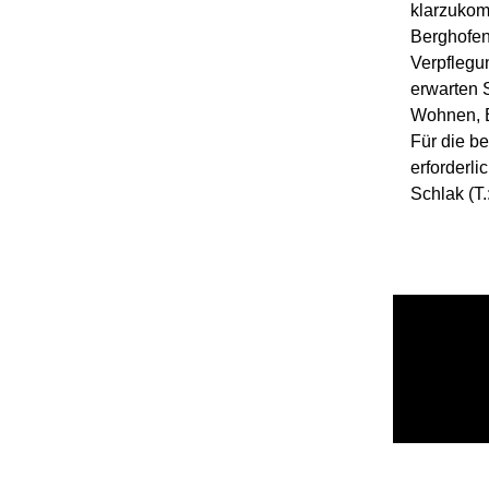
klarzukomm
Berghofen
Verpflegu
erwarten 
Wohnen, Be
Für die b
erforderli
Schlak (T.