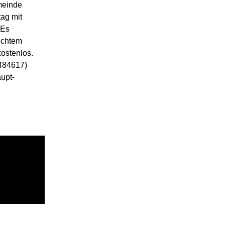
emeinde
ag mit
 Es
echtem
kostenlos.
 484617)
aupt-