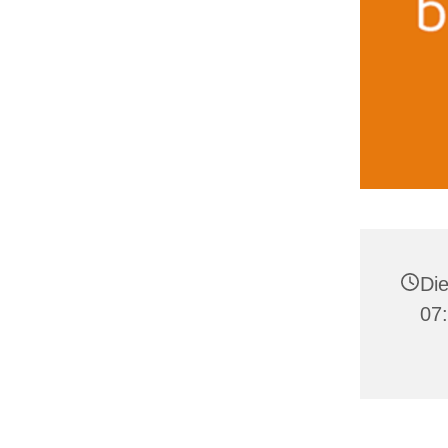
Die
07