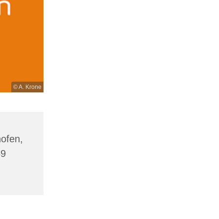
© A. Krone
hofen,
69