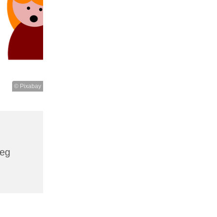
© Pixabay
weg