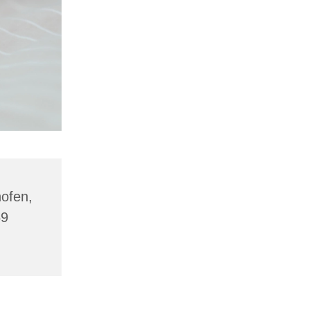
hofen,
69