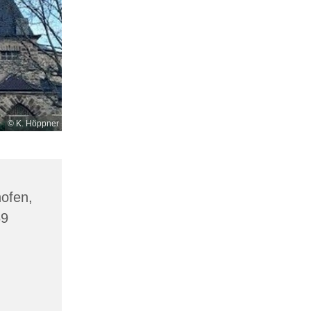
© K. Höppner
hofen,
69