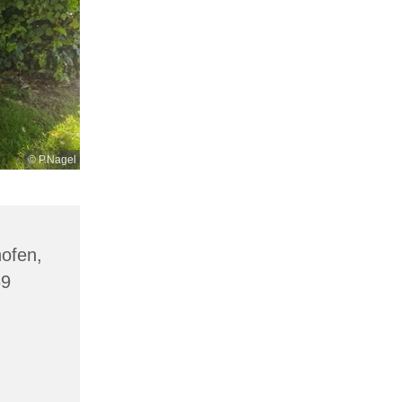
© P.Nagel
hofen,
69