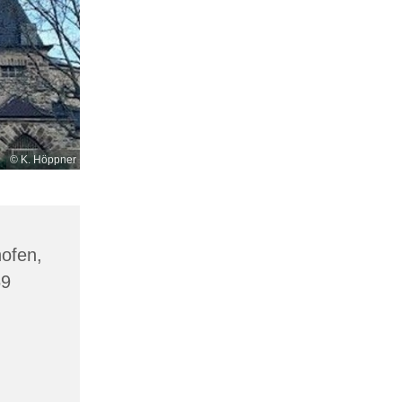
© K. Höppner
hofen,
69