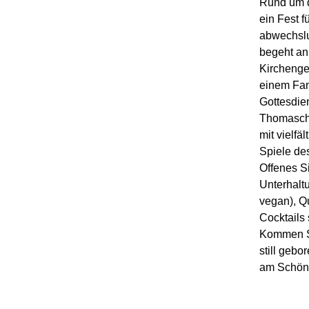
Rund um d
ein Fest f
abwechslu
begeht an
Kirchengem
einem Fam
Gottesdien
Thomasche
mit vielfä
Spiele des
Offenes S
Unterhalt
vegan), Q
Cocktails 
Kommen Sie
still geb
am Schön