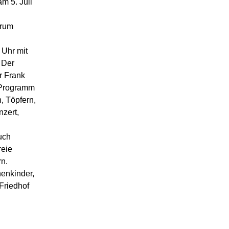
 5. Juli
trum
 Uhr mit
 Der
r Frank
 Programm
, Töpfern,
nzert,
uch
reie
rn.
nenkinder,
Friedhof