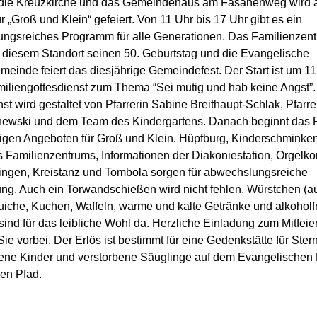
ie Kreuzkirche und das Gemeindehaus am Fasanenweg wird am
ür „Groß und Klein“ gefeiert. Von 11 Uhr bis 17 Uhr gibt es ein
ngsreiches Programm für alle Generationen. Das Familienzen
 diesem Standort seinen 50. Geburtstag und die Evangelische
einde feiert das diesjährige Gemeindefest. Der Start ist um 11
iliengottesdienst zum Thema “Sei mutig und hab keine Angst”.
st wird gestaltet von Pfarrerin Sabine Breithaupt-Schlak, Pfarre
wski und dem Team des Kindergartens. Danach beginnt das
ltigen Angeboten für Groß und Klein. Hüpfburg, Kinderschminken
 Familienzentrums, Informationen der Diakoniestation, Orgelko
ingen, Kreistanz und Tombola sorgen für abwechslungsreiche
ung. Auch ein Torwandschießen wird nicht fehlen. Würstchen (a
uiche, Kuchen, Waffeln, warme und kalte Getränke und alkoholf
sind für das leibliche Wohl da. Herzliche Einladung zum Mitfeie
 vorbei. Der Erlös ist bestimmt für eine Gedenkstätte für Ster
orene Kinder und verstorbene Säuglinge auf dem Evangelischen 
en Pfad.