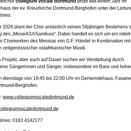
erchor
collegium vocale dortmund
probt seit einem Jahr im
aus der ev. Kreuzkirche Dortmund-Berghofen unter der Leitun
önes.
r 2026 plant der Chor anlässlich seines 50jährigen Bestehens d
g des „MessiASASambura“. Dabei handelt es sich um ein interku
us Chorwerken des Messias von G.F. Händel in Kombination mit
 zeitgenössischer ostafrikanischer Musik.
s Projekt, aber auch auf Dauer suchen wir Verstärkung durch
rene Sängerinnen und Sänger, insbesondere im Bass und hohe
n dienstags von 19:45 bis 22:00 Uhr im Gemeindehaus, Fasan
rtmund-Berghofen.
r:
www.collegiumvocaledortmund.de
ollegiumvocaledortmund.de
Hönes: 0163 4142177