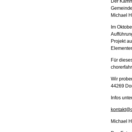
Der Kamm
Gemeindeh
Michael H
Im Oktobe
Aufführun
Projekt a
Elementen
Für diese
chorerfah
Wir probe
44269 Do
Infos unte
kontakt@c
Michael 