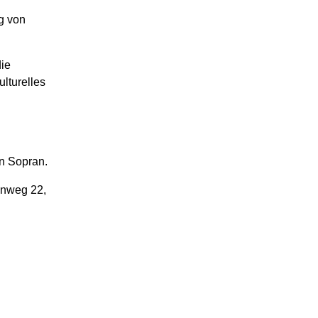
g von
ie
lturelles
n Sopran.
enweg 22,