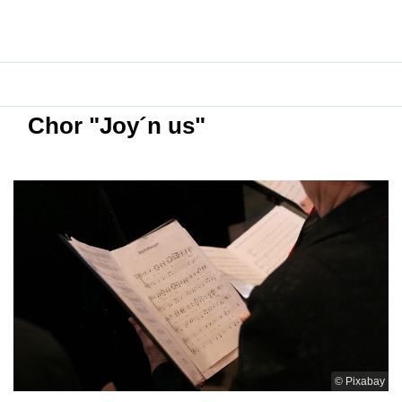
Chor "Joy´n us"
© Pixabay