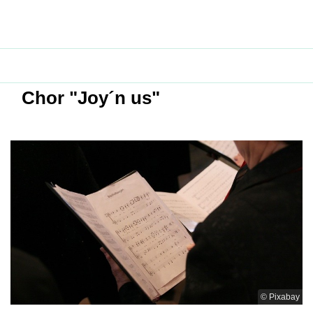
Chor "Joy´n us"
© Pixabay