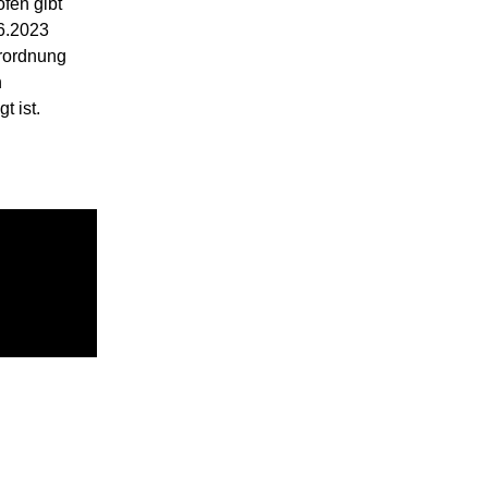
fen gibt
6.2023
erordnung
n
 ist.